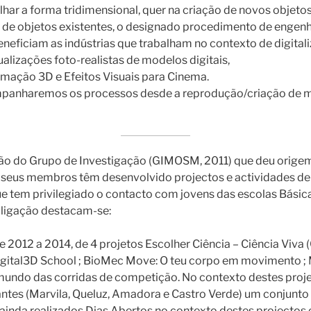
lhar a forma tridimensional, quer na criação de novos objetos
 de objetos existentes, o designado procedimento de engenha
neficiam as indústrias que trabalham no contexto de digital
ualizações foto-realistas de modelos digitais,
mação 3D e Efeitos Visuais para Cinema.
panharemos os processos desde a reprodução/criação de m
ão do Grupo de Investigação (GIMOSM, 2011) que deu origem
s seus membros têm desenvolvido projectos e actividades de 
 tem privilegiado o contacto com jovens das escolas Básicas
 ligação destacam-se:
2012 a 2014, de 4 projetos Escolher Ciência – Ciência Viva
igital3D School ; BioMec Move: O teu corpo em movimento 
undo das corridas de competição. No contexto destes proj
antes (Marvila, Queluz, Amadora e Castro Verde) um conjunto 
ainda realizados Dias Abertos no contexto destes projectos