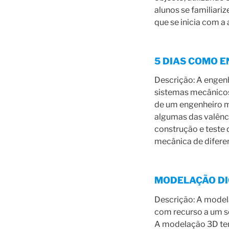
alunos se familiari
que se inicia com a
5 DIAS COMO E
Descrição: A engenh
sistemas mecânicos 
de um engenheiro me
algumas das valênc
construção e teste 
mecânica de diferen
MODELAÇÃO DIG
Descrição: A model
com recurso a um 
A modelação 3D tem 