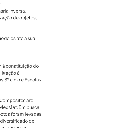
,
ria inversa.
ização de objetos,
odelos até à sua
 à constituição do
ligação à
 3º ciclo e Escolas
 (Composites are
; MecMat: Em busca
ectos foram levadas
diversificado de
 em que esses