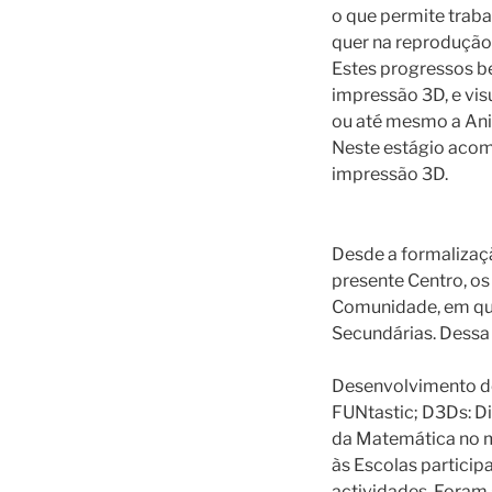
o que permite traba
quer na reprodução
Estes progressos be
impressão 3D, e vis
ou até mesmo a Ani
Neste estágio acom
impressão 3D.
Desde a formalizaç
presente Centro, o
Comunidade, em que
Secundárias. Dessa
Desenvolvimento de 
FUNtastic; D3Ds: D
da Matemática no m
às Escolas particip
actividades. Foram 