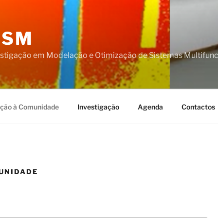
OSM
estigação em Modelação e Otimização de Sistemas Multifunc
ção à Comunidade
Investigação
Agenda
Contactos
UNIDADE