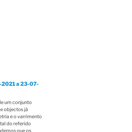
2021 a 23-07-
de um conjunto
e objectos já
etria e o varrimento
tal do referido
endemos que os