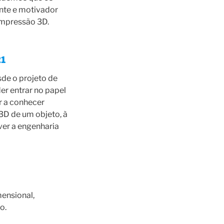
ante e motivador
 impressão 3D.
21
sde o projeto de
er entrar no papel
r a conhecer
3D de um objeto, à
ver a engenharia
ensional,
o.