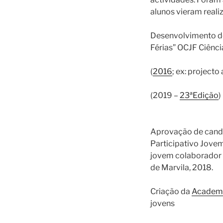
alunos vieram reali
Desenvolvimento de
Férias” OCJF Ciênci
(
2016
; ex: projecto 
(2019 –
23ªEdição
)
Aprovação de cand
Participativo Jovem
jovem colaborador 
de Marvila, 2018.
Criação da
Academi
jovens